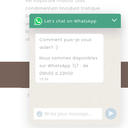
vel vulputate massa. Duis
condimentum tincidunt tristique.
Donec sollicitudin efficitur
Let's chat on WhatsApp
venenatis. Integer ex lectus,
lobortis nec cursus ac, suscipit
ut magna.
Comment puis-je vous
aider? :)
Nous sommes disponibles
sur WhatsApp 7j7 : de
09h00 à 22h00
10:59
Tous les Droits Réservés | Power
by Digitalpub.ma
undefined
"+chaty_settings.lang.emoji_picker+"
WhatsApp
RIAD LILA ROSE ©2023
Message