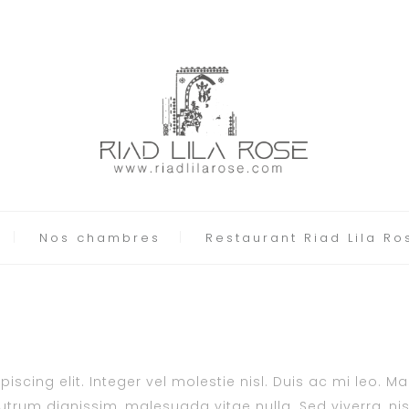
Nos chambres
Restaurant Riad Lila Ro
scing elit. Integer vel molestie nisl. Duis ac mi leo. M
trum dignissim, malesuada vitae nulla. Sed viverra, nisl 