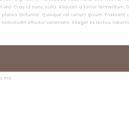
 leo. Cras id nunc nulla. Aliquam a tortor fermentum, fin
platea dictumst. Quisque vel rutrum ipsum. Praesent a
ollicitudin efficitur venenatis. Integer ex lectus, lobor
ub.ma