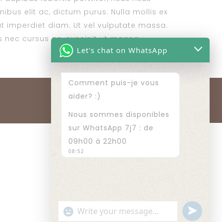
ibus elit ac, dictum purus. Nulla mollis ex
t imperdiet diam. Ut vel vulputate massa.
tis nec cursus ac, suscipit ut magna.
Let's chat on WhatsApp
Comment puis-je vous
aider? :)
Nous sommes disponibles
sur WhatsApp 7j7 : de
RIAD LILA ROSE ©2023
09h00 à 22h00
08:52
undefined
"+chaty_settings.lang.emoji_picker+"
WhatsApp