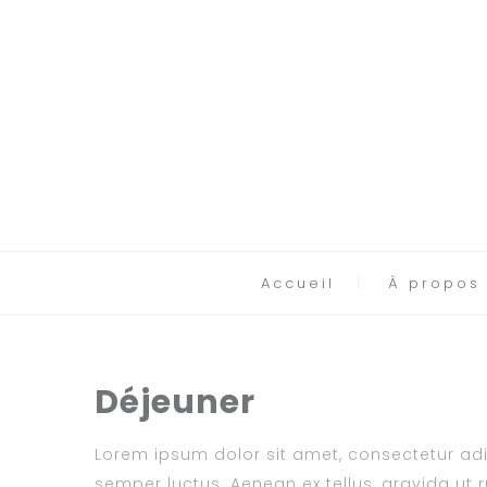
Accueil
À propos
Déjeuner
Lorem ipsum dolor sit amet, consectetur adipi
semper luctus. Aenean ex tellus, gravida ut ru