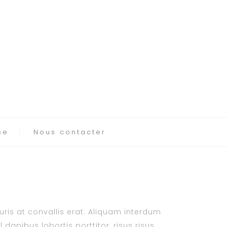
se
Nous contacter
auris at convallis erat. Aliquam interdum
dapibus lobortis porttitor, risus risus